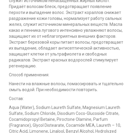
служит источником ненасыщенных жирных кислот.
Придаёт волосам блеск, предотвращает появление
перхоти и выпадение волос. Экстракт кораллов снижает
раздражение кожи головы, нормализует работу сальных
желез, служит источником минеральных веществ. Масла
какао и пенника лугового интенсивно увлажняют волосы,
защищают их от неблагоприятных внешних факторов.
Экстракт березовой коры питает волосы, предотвращает
их выпадение, обладает антисептической активностью,
защищает клетки от ультрафиолета и свободных
радикалов. Экстракт красных водорослей стимулирует
регенерацию.
Способ применения:
Нанести на влажные волосы, помассировать и тщательно
смыть водой. При необходимости повторить.
Состав:
Aqua (Water), Sodium Laureth Sulfate, Magnesium Laureth
Sulfate, Sodium Chloride, Disodium Coco-Glucoside Citrate,
Cocamidopropyl Betaine, Piroctone Olamine, Parfum
(Fragrance), Glycol Distearate, Cocamide MEA, Laureth – 10,
Citric Acid, Limonene, Linalool, Benzyl Alcohol, Hydrolyzed